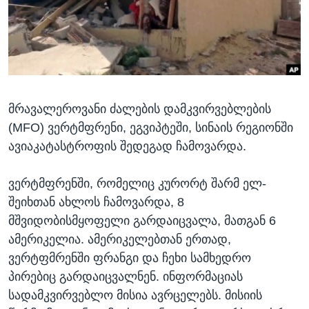
ᲡᲢᲣᲓᲘᲐ ᲕᲐᲨᲘᲜᲒᲢᲝᲜᲘ
ᲔᲙᲝᲜᲝᲛᲘᲙᲐ
Learning English
ᲯᲐᲜᲛᲠᲗᲔᲚᲝᲑᲐ
ᲗᲕᲐᲚᲘ ᲒᲕᲐᲓᲔᲕᲜᲔᲗ
ᲛᲔᲪᲜᲘᲔᲠᲔᲑᲐ
ᲘᲜᲢᲔᲠᲕᲘᲣ
მრავალეროვანი ძალების დამკვირვებლების
ᲙᲣᲚᲢᲣᲠᲐ
ენები
(MFO) ვერტმფრენი, ეგვიპტეში, სინაის რეგიონში
ᲒᲐᲚᲘᲚᲔᲝ
ავიაკატასტროფის შედეგად ჩამოვარდა.
ᲓᲔᲖᲘᲜᲤᲝᲠᲛᲐᲪᲘᲐ
ვერტმფრენში, რომელიც კურორტ შარმ ელ-
შეიხთან ახლოს ჩამოვარდა, 8
მშვიდობისმყოფელი გარდაიცვალა, მათგან 6
ამერიკელია. ამერიკელებთან ერთად,
ვერტფმრენში ფრანგი და ჩეხი სამხედრო
პირებიც გარდაიცვალნენ. ინფორმაციას
სადამკვირვებლო მისია ავრცელებს. მისიის