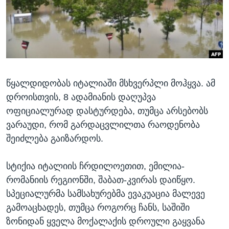
ᲡᲢᲣᲓᲘᲐ ᲕᲐᲨᲘᲜᲒᲢᲝᲜᲘ
ᲔᲙᲝᲜᲝᲛᲘᲙᲐ
Learning English
ᲯᲐᲜᲛᲠᲗᲔᲚᲝᲑᲐ
ᲗᲕᲐᲚᲘ ᲒᲕᲐᲓᲔᲕᲜᲔᲗ
ᲛᲔᲪᲜᲘᲔᲠᲔᲑᲐ
ᲘᲜᲢᲔᲠᲕᲘᲣ
წყალდიდობას იტალიაში მსხვერპლი მოჰყვა. ამ
ᲙᲣᲚᲢᲣᲠᲐ
ენები
დროისთვის, 8 ადამიანის დაღუპვა
ᲒᲐᲚᲘᲚᲔᲝ
ოფიციალურად დასტურდება, თუმცა არსებობს
ᲓᲔᲖᲘᲜᲤᲝᲠᲛᲐᲪᲘᲐ
ვარაუდი, რომ გარდაცვლილთა რაოდენობა
შეიძლება გაიზარდოს.
სტიქია იტალიის ჩრდილოეთით, ემილია-
რომანიის რეგიონში, შაბათ-კვირას დაიწყო.
სპეციალურმა სამსახურებმა ევაკუაცია მალევე
გამოაცხადეს, თუმცა როგორც ჩანს, საშიში
ზონიდან ყველა მოქალაქის დროული გაყვანა