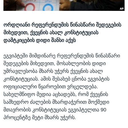
ᲡᲢᲣᲓᲘᲐ ᲕᲐᲨᲘᲜᲒᲢᲝᲜᲘ
ᲔᲙᲝᲜᲝᲛᲘᲙᲐ
Learning English
ᲯᲐᲜᲛᲠᲗᲔᲚᲝᲑᲐ
ორდღიანი რეფერენდუმის წინასწარი შედეგების
ᲗᲕᲐᲚᲘ ᲒᲕᲐᲓᲔᲕᲜᲔᲗ
ᲛᲔᲪᲜᲘᲔᲠᲔᲑᲐ
მიხედვით, ქვეყნის ახალ კონსტიტუციას
ᲘᲜᲢᲔᲠᲕᲘᲣ
დამტკიცების დიდი შანსი აქვს
ᲙᲣᲚᲢᲣᲠᲐ
ენები
ეგვიპტეში მიმდინარე რეფერენდუმის წინასწარი
ᲒᲐᲚᲘᲚᲔᲝ
შედეგების მიხედვით, მოსახლეობის დიდი
ᲓᲔᲖᲘᲜᲤᲝᲠᲛᲐᲪᲘᲐ
უმრავლესობა მხარს უჭერს ქვეყნის ახალ
კონსტიტუციას. ამის შესახებ ცნობა ეგვიპტის
ოფიციალური წყაროებით ვრცელდება.
სახელმწიფო მედია აცხადებს, რომ ქვეყნის
სამხედრო ძალების მხარდაჭერით მოქმედი
მთავრობის კონსტიტუციას ეგვიპტელთა 90
პროცენტზე მეტი მხარს უჭერს.