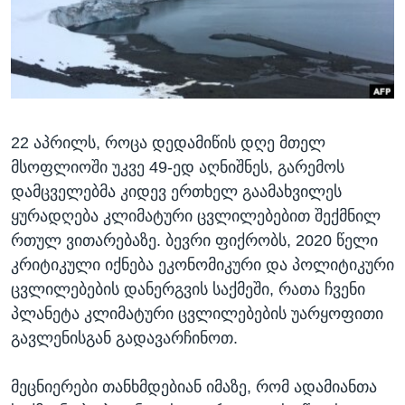
ᲡᲢᲣᲓᲘᲐ ᲕᲐᲨᲘᲜᲒᲢᲝᲜᲘ
ᲔᲙᲝᲜᲝᲛᲘᲙᲐ
Learning English
ᲯᲐᲜᲛᲠᲗᲔᲚᲝᲑᲐ
ᲗᲕᲐᲚᲘ ᲒᲕᲐᲓᲔᲕᲜᲔᲗ
ᲛᲔᲪᲜᲘᲔᲠᲔᲑᲐ
ᲘᲜᲢᲔᲠᲕᲘᲣ
22 აპრილს, როცა დედამიწის დღე მთელ
ᲙᲣᲚᲢᲣᲠᲐ
ენები
მსოფლიოში უკვე 49-ედ აღნიშნეს, გარემოს
ᲒᲐᲚᲘᲚᲔᲝ
დამცველებმა კიდევ ერთხელ გაამახვილეს
ᲓᲔᲖᲘᲜᲤᲝᲠᲛᲐᲪᲘᲐ
ყურადღება კლიმატური ცვლილებებით შექმნილ
რთულ ვითარებაზე. ბევრი ფიქრობს, 2020 წელი
კრიტიკული იქნება ეკონომიკური და პოლიტიკური
ცვლილებების დანერგვის საქმეში, რათა ჩვენი
პლანეტა კლიმატური ცვლილებების უარყოფითი
გავლენისგან გადავარჩინოთ.
მეცნიერები თანხმდებიან იმაზე, რომ ადამიანთა