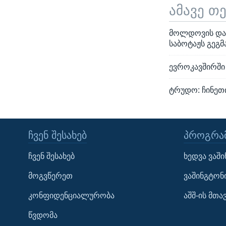
ამავე თ
მოლდოვის დაზ
საბოტაჟს გეგმ
ევროკავშირშ
ტრუდო: ჩინეთი
ᲩᲕᲔᲜ ᲨᲔᲡᲐᲮᲔᲑ
ᲞᲠᲝᲒᲠᲐᲛ
Learning English
ჩვენ შესახებ
ხედვა ვაშ
ᲗᲕᲐᲚᲘ ᲒᲕᲐᲓᲔᲕᲜᲔᲗ
მოგვწერეთ
ვაშინგტონ
კონფიდენციალურობა
აშშ-ის მთ
წვდომა
ენები