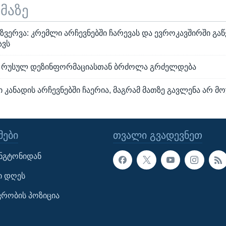
ემაზე
ვერვა: კრემლი არჩევნებში ჩარევას და ევროკავშირში გაწ
ავს
ი რუსულ დეზინფორმაციასთან ბრძოლა გრძელდება
 კანადის არჩევნებში ჩაერია, მაგრამ მათზე გავლენა არ მ
ᲔᲑᲘ
ᲗᲕᲐᲚᲘ ᲒᲕᲐᲓᲔᲕᲜᲔᲗ
ინგტონიდან
ი დღეს
ავრობის პოზიცია