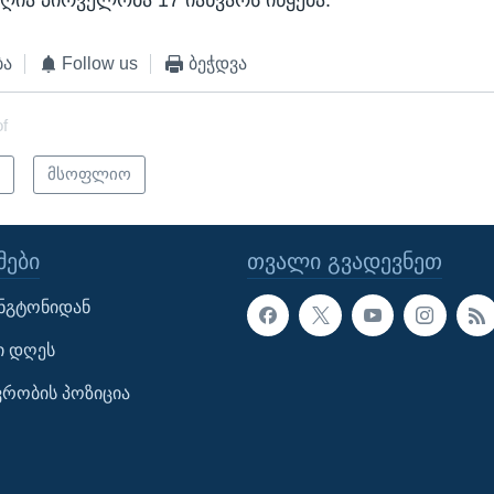
ღია პირველობა 17 იანვარს იწყება.
ბა
Follow us
ბეჭდვა
of
ი
მსოფლიო
ᲔᲑᲘ
ᲗᲕᲐᲚᲘ ᲒᲕᲐᲓᲔᲕᲜᲔᲗ
ინგტონიდან
ი დღეს
ავრობის პოზიცია