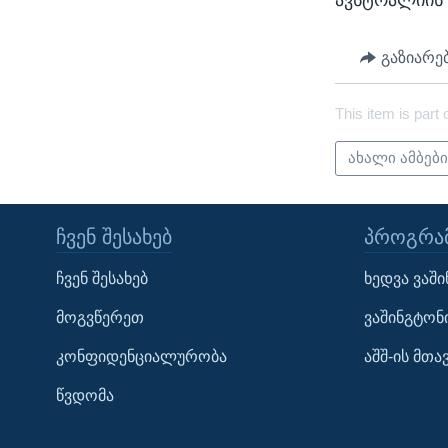
ავსტრალიის 
გაზიარე
This item is part 
ახალი ამბებ
ᲩᲕᲔᲜ ᲨᲔᲡᲐᲮᲔᲑ
ᲞᲠᲝᲒᲠᲐᲛ
Learning English
ჩვენ შესახებ
ხედვა ვაშ
ᲗᲕᲐᲚᲘ ᲒᲕᲐᲓᲔᲕᲜᲔᲗ
მოგვწერეთ
ვაშინგტონ
კონფიდენციალურობა
აშშ-ის მთ
წვდომა
ენები