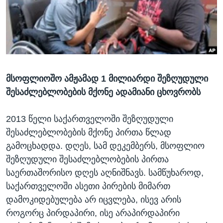
ᲡᲢᲣᲓᲘᲐ ᲕᲐᲨᲘᲜᲒᲢᲝᲜᲘ
ᲔᲙᲝᲜᲝᲛᲘᲙᲐ
Learning English
ᲯᲐᲜᲛᲠᲗᲔᲚᲝᲑᲐ
ᲗᲕᲐᲚᲘ ᲒᲕᲐᲓᲔᲕᲜᲔᲗ
ᲛᲔᲪᲜᲘᲔᲠᲔᲑᲐ
ᲘᲜᲢᲔᲠᲕᲘᲣ
მსოფლიოშო ამჟამად 1 მილიარდი შეზღუდული
ᲙᲣᲚᲢᲣᲠᲐ
ენები
შესაძლებლობების მქონე ადამიანი ცხოვრობს
ᲒᲐᲚᲘᲚᲔᲝ
ᲓᲔᲖᲘᲜᲤᲝᲠᲛᲐᲪᲘᲐ
2013 წელი საქართველოში შეზღუდული
შესაძლებლობების მქონე პირთა წლად
გამოცხადდა. დღეს, სამ დეკემბერს, მსოფლიო
შეზღუდული შესაძლებლობების პირთა
საერთაშორისო დღეს აღნიშნავს. სამწუხაროდ,
საქართველოში ასეთი პირების მიმართ
დამოკიდებულება არ იცვლება, ისევ არის
როგორც პირდაპირი, ისე არაპირდაპირი