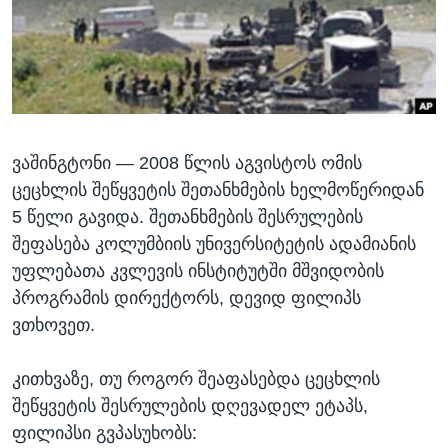
ᲡᲢᲣᲓᲘᲐ ᲕᲐᲨᲘᲜᲒᲢᲝᲜᲘ
ᲔᲙᲝᲜᲝᲛᲘᲙᲐ
Learning English
ᲯᲐᲜᲛᲠᲗᲔᲚᲝᲑᲐ
ᲗᲕᲐᲚᲘ ᲒᲕᲐᲓᲔᲕᲜᲔᲗ
ᲛᲔᲪᲜᲘᲔᲠᲔᲑᲐ
ᲘᲜᲢᲔᲠᲕᲘᲣ
ᲕᲐᲨᲘᲜᲒᲢᲝᲜᲘ —
2008 წლის აგვისტოს ომის
ᲙᲣᲚᲢᲣᲠᲐ
ენები
ცეცხლის შეწყვეტის შეთანხმების ხელმოწერიდან
ᲒᲐᲚᲘᲚᲔᲝ
5 წელი გავიდა. შეთანხმების შესრულების
ᲓᲔᲖᲘᲜᲤᲝᲠᲛᲐᲪᲘᲐ
შეფასება კოლუმბიის უნივერსიტეტის ადამიანის
უფლებათა კვლევის ინსტიტუტში მშვიდობის
პროგრამის დირექტორს, დევიდ ფილიპს
ვთხოვეთ.
კითხვაზე, თუ როგორ შეაფასებდა ცეცხლის
შეწყვეტის შესრულების დღევადელ ეტაპს,
ფილიპსი გვპასუხობს: