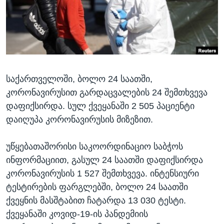
ᲡᲢᲣᲓᲘᲐ ᲕᲐᲨᲘᲜᲒᲢᲝᲜᲘ
ᲔᲙᲝᲜᲝᲛᲘᲙᲐ
Learning English
ᲯᲐᲜᲛᲠᲗᲔᲚᲝᲑᲐ
ᲗᲕᲐᲚᲘ ᲒᲕᲐᲓᲔᲕᲜᲔᲗ
ᲛᲔᲪᲜᲘᲔᲠᲔᲑᲐ
ᲘᲜᲢᲔᲠᲕᲘᲣ
საქართველოში, ბოლო 24 საათში,
ᲙᲣᲚᲢᲣᲠᲐ
ენები
კორონავირუსით გარდაცვალების 24 შემთხვევა
ᲒᲐᲚᲘᲚᲔᲝ
დაფიქსირდა. სულ ქვეყანაში 2 505 პაციენტი
ᲓᲔᲖᲘᲜᲤᲝᲠᲛᲐᲪᲘᲐ
დაიღუპა კორონავირუსის მიზეზით.
უწყებათაშორისი საკოორდინაციო საბჭოს
ინფორმაციით, გასულ 24 საათში დაფიქსირდა
კორონავირუსის 1 527 შემთხვევა. ინტენსიური
ტესტირების ფარგლებში, ბოლო 24 საათში
ქვეყნის მასშტაბით ჩატარდა 13 030 ტესტი.
ქვეყანაში კოვიდ-19-ის პანდემიის