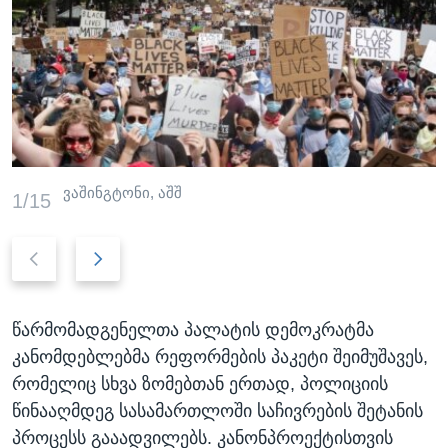
ვაშინგტონი, აშშ
1/15
P
N
r
e
e
x
v
წარმომადგენელთა პალატის დემოკრატმა
t
i
კანომდებლებმა რეფორმების პაკეტი შეიმუშავეს,
s
o
რომელიც სხვა ზომებთან ერთად, პოლიციის
l
u
წინააღმდეგ სასამართლოში საჩივრების შეტანის
i
s
პროცესს გააადვილებს. კანონპროექტისთვის
d