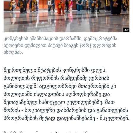
ᲡᲢᲣᲓᲘᲐ ᲕᲐᲨᲘᲜᲒᲢᲝᲜᲘ
ᲔᲙᲝᲜᲝᲛᲘᲙᲐ
Learning English
ᲯᲐᲜᲛᲠᲗᲔᲚᲝᲑᲐ
ᲗᲕᲐᲚᲘ ᲒᲕᲐᲓᲔᲕᲜᲔᲗ
ᲛᲔᲪᲜᲘᲔᲠᲔᲑᲐ
ᲘᲜᲢᲔᲠᲕᲘᲣ
კონგრესის ემანსიპაციის დარბაზში, დემოკრატებმა
წუთიერი დუმილით პატივი მიაგეს ჯორჯ ფლოიდის
ᲙᲣᲚᲢᲣᲠᲐ
ხსოვნას.
ენები
ᲒᲐᲚᲘᲚᲔᲝ
შეერთებული შტატების კონგრესში დღეს
ᲓᲔᲖᲘᲜᲤᲝᲠᲛᲐᲪᲘᲐ
პოლიციის რეფორმის რამდენიმე ვერსიას
განიხილავენ. ადგილობრივი მთავრობები კი
პოლიციაში ძალადობის აღმოფხვრაზე და
შეთავაზებულ საბიუჯეტო ცვლილებებზე, მათ
შორის - სოციალური დახმარების და განათლების
პროგრამების მეტად დაფინანსებაზე - მსჯელობენ.