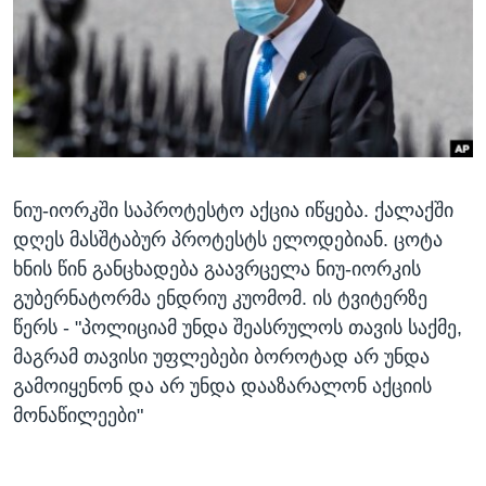
ᲡᲢᲣᲓᲘᲐ ᲕᲐᲨᲘᲜᲒᲢᲝᲜᲘ
ᲔᲙᲝᲜᲝᲛᲘᲙᲐ
Learning English
ᲯᲐᲜᲛᲠᲗᲔᲚᲝᲑᲐ
ᲗᲕᲐᲚᲘ ᲒᲕᲐᲓᲔᲕᲜᲔᲗ
ᲛᲔᲪᲜᲘᲔᲠᲔᲑᲐ
ᲘᲜᲢᲔᲠᲕᲘᲣ
ᲙᲣᲚᲢᲣᲠᲐ
ენები
ნიუ-იორკში საპროტესტო აქცია იწყება. ქალაქში
ᲒᲐᲚᲘᲚᲔᲝ
დღეს მასშტაბურ პროტესტს ელოდებიან. ცოტა
ᲓᲔᲖᲘᲜᲤᲝᲠᲛᲐᲪᲘᲐ
ხნის წინ განცხადება გაავრცელა ნიუ-იორკის
გუბერნატორმა ენდრიუ კუომომ. ის ტვიტერზე
წერს - "პოლიციამ უნდა შეასრულოს თავის საქმე,
მაგრამ თავისი უფლებები ბოროტად არ უნდა
გამოიყენონ და არ უნდა დააზარალონ აქციის
მონაწილეები"