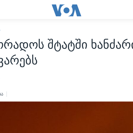
Ი
რადოს შტატში ხანძარ
ვარებს
2
ბა