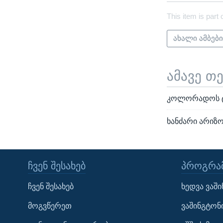
This item is part 
ახალი ამბებ
ამავე თ
კოლორადოს ტყ
ხანძარი არიზო
ᲩᲕᲔᲜ ᲨᲔᲡᲐᲮᲔᲑ
ᲞᲠᲝᲒᲠᲐᲛ
Learning English
ჩვენ შესახებ
ხედვა ვაშ
ᲗᲕᲐᲚᲘ ᲒᲕᲐᲓᲔᲕᲜᲔᲗ
მოგვწერეთ
ვაშინგტონ