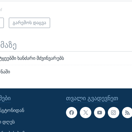
of
ი
გარემოს დაცვა
ემაზე
ეებში ხანძარი მძვინვარებს
ნაში
ᲔᲑᲘ
ᲗᲕᲐᲚᲘ ᲒᲕᲐᲓᲔᲕᲜᲔᲗ
ინგტონიდან
ი დღეს