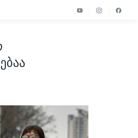
რ
ებაა