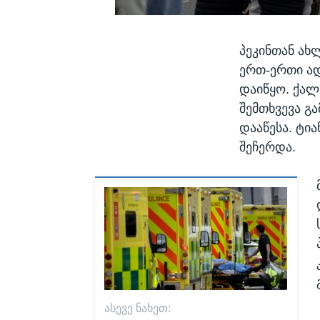
პეკინთან ახ
ერთ-ერთი ად
დაიწყო. ქალ
შემთხვევა გ
დააწესა. ტი
შეჩერდა.
ᲐᲡᲔᲕᲔ ᲜᲐᲮᲔᲗ: