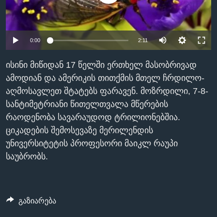
ᲡᲢᲣᲓᲘᲐ ᲕᲐᲨᲘᲜᲒᲢᲝᲜᲘ
ᲔᲙᲝᲜᲝᲛᲘᲙᲐ
Learning English
ᲯᲐᲜᲛᲠᲗᲔᲚᲝᲑᲐ
0:00
2:11
ᲗᲕᲐᲚᲘ ᲒᲕᲐᲓᲔᲕᲜᲔᲗ
ᲛᲔᲪᲜᲘᲔᲠᲔᲑᲐ
ᲘᲜᲢᲔᲠᲕᲘᲣ
ისინი მიწიდან 17 წელში ერთხელ მასობრივად
ამოდიან და ამერიკის თითქმის მთელ ჩრდილო-
ᲙᲣᲚᲢᲣᲠᲐ
ენები
აღმოსავლეთ შტატებს ფარავენ. მოზრდილი, 7-8-
ᲒᲐᲚᲘᲚᲔᲝ
სანტიმეტრიანი წითელთვალა მწერების
ᲓᲔᲖᲘᲜᲤᲝᲠᲛᲐᲪᲘᲐ
რაოდენობა სავარაუდოდ ტრილიონებშია.
ციკადების შემოსევაზე მერილენდის
უნივერსიტეტის პროფესორი მაიკლ რაუპი
საუბრობს.
გაზიარება