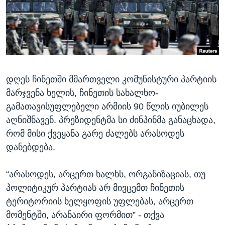
ᲡᲢᲣᲓᲘᲐ ᲕᲐᲨᲘᲜᲒᲢᲝᲜᲘ
ᲔᲙᲝᲜᲝᲛᲘᲙᲐ
Learning English
ᲯᲐᲜᲛᲠᲗᲔᲚᲝᲑᲐ
ᲗᲕᲐᲚᲘ ᲒᲕᲐᲓᲔᲕᲜᲔᲗ
ᲛᲔᲪᲜᲘᲔᲠᲔᲑᲐ
ᲘᲜᲢᲔᲠᲕᲘᲣ
დღეს ჩინეთში მმართველი კომუნისტური პარტიის
ᲙᲣᲚᲢᲣᲠᲐ
ენები
მარჯვენა ხელის, ჩინეთის სახალხო-
ᲒᲐᲚᲘᲚᲔᲝ
გამათავისუფლებელი არმიის 90 წლის იუბილეს
ᲓᲔᲖᲘᲜᲤᲝᲠᲛᲐᲪᲘᲐ
აღნიშნავენ. პრეზიდენტმა სი ძინპინმა განაცხადა,
რომ მისი ქვეყანა გარე ძალებს არასოდეს
დანებდება.
“არასოდეს, არცერთ ხალხს, ორგანიზაციას, თუ
პოლიტიკურ პარტიას არ მივცემთ ჩინეთის
ტერიტორიის ხელყოფის უფლებას, არცერთ
მომენტში, არანაირი ფორმით” - თქვა