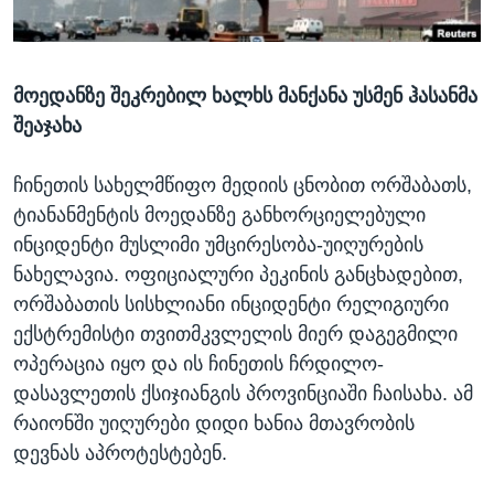
ᲡᲢᲣᲓᲘᲐ ᲕᲐᲨᲘᲜᲒᲢᲝᲜᲘ
ᲔᲙᲝᲜᲝᲛᲘᲙᲐ
Learning English
ᲯᲐᲜᲛᲠᲗᲔᲚᲝᲑᲐ
მოედანზე შეკრებილ ხალხს მანქანა უსმენ ჰასანმა
ᲗᲕᲐᲚᲘ ᲒᲕᲐᲓᲔᲕᲜᲔᲗ
ᲛᲔᲪᲜᲘᲔᲠᲔᲑᲐ
შეაჯახა
ᲘᲜᲢᲔᲠᲕᲘᲣ
ᲙᲣᲚᲢᲣᲠᲐ
ჩინეთის სახელმწიფო მედიის ცნობით ორშაბათს,
ენები
ტიანანმენტის მოედანზე განხორციელებული
ᲒᲐᲚᲘᲚᲔᲝ
ინციდენტი მუსლიმი უმცირესობა-უიღურების
ᲓᲔᲖᲘᲜᲤᲝᲠᲛᲐᲪᲘᲐ
ნახელავია. ოფიციალური პეკინის განცხადებით,
ორშაბათის სისხლიანი ინციდენტი რელიგიური
ექსტრემისტი თვითმკვლელის მიერ დაგეგმილი
ოპერაცია იყო და ის ჩინეთის ჩრდილო-
დასავლეთის ქსიჯიანგის პროვინციაში ჩაისახა. ამ
რაიონში უიღურები დიდი ხანია მთავრობის
დევნას აპროტესტებენ.