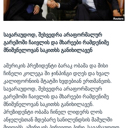
ᲡᲢᲣᲓᲘᲐ ᲕᲐᲨᲘᲜᲒᲢᲝᲜᲘ
ᲔᲙᲝᲜᲝᲛᲘᲙᲐ
Learning English
ᲯᲐᲜᲛᲠᲗᲔᲚᲝᲑᲐ
ᲗᲕᲐᲚᲘ ᲒᲕᲐᲓᲔᲕᲜᲔᲗ
ᲛᲔᲪᲜᲘᲔᲠᲔᲑᲐ
სავარაუდოდ, შეხვედრა არაფორმალურ
ᲘᲜᲢᲔᲠᲕᲘᲣ
გარემოში ჩაივლის და მხარეები რამდენიმე
ᲙᲣᲚᲢᲣᲠᲐ
მნიშვნელოვან საკითხს განიხილავენ
ენები
ᲒᲐᲚᲘᲚᲔᲝ
ამერიკის პრეზიდენტი ბარაკ ობამა და მისი
ᲓᲔᲖᲘᲜᲤᲝᲠᲛᲐᲪᲘᲐ
ჩინელი კოლეგა ში ჯინპინგი დღეს და ხვალ
კალიფორნიის შტატში ხვდებიან ერთმანეთს.
სავარაუდოდ, შეხვედრა არაფორმალურ
გარემოში ჩაივლის და მხარეები რამდენიმე
მნიშვნელოვან საკითხს განიხილავენ.
პრეზიდენტი ობამა ჩინელ ლიდერს ლოს
ანჯელესთან მდებარე სანილენდსის მამულში
მიიღებს. ამერიკის პირველი პირი, სავარაუდოდ,