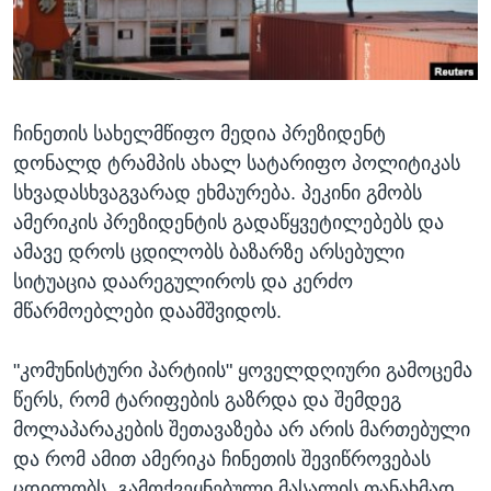
ᲡᲢᲣᲓᲘᲐ ᲕᲐᲨᲘᲜᲒᲢᲝᲜᲘ
ᲔᲙᲝᲜᲝᲛᲘᲙᲐ
Learning English
ᲯᲐᲜᲛᲠᲗᲔᲚᲝᲑᲐ
ᲗᲕᲐᲚᲘ ᲒᲕᲐᲓᲔᲕᲜᲔᲗ
ᲛᲔᲪᲜᲘᲔᲠᲔᲑᲐ
ჩინეთის სახელმწიფო მედია პრეზიდენტ
ᲘᲜᲢᲔᲠᲕᲘᲣ
დონალდ ტრამპის ახალ სატარიფო პოლიტიკას
ᲙᲣᲚᲢᲣᲠᲐ
სხვადასხვაგვარად ეხმაურება. პეკინი გმობს
ენები
ᲒᲐᲚᲘᲚᲔᲝ
ამერიკის პრეზიდენტის გადაწყვეტილებებს და
ამავე დროს ცდილობს ბაზარზე არსებული
ᲓᲔᲖᲘᲜᲤᲝᲠᲛᲐᲪᲘᲐ
სიტუაცია დაარეგულიროს და კერძო
მწარმოებლები დაამშვიდოს.
"კომუნისტური პარტიის" ყოველდღიური გამოცემა
წერს, რომ ტარიფების გაზრდა და შემდეგ
მოლაპარაკების შეთავაზება არ არის მართებული
და რომ ამით ამერიკა ჩინეთის შევიწროვებას
ცდილობს. გამოქვეყნებული მასალის თანახმად,