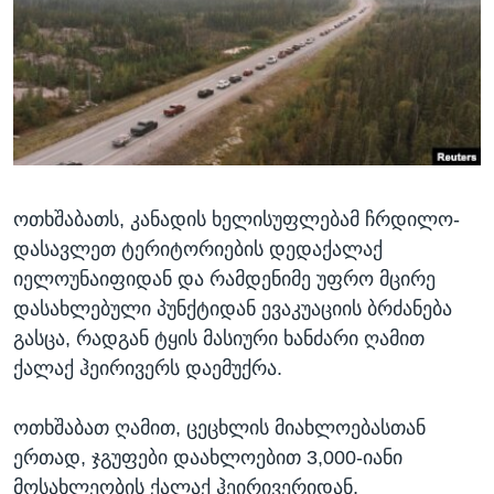
ᲡᲢᲣᲓᲘᲐ ᲕᲐᲨᲘᲜᲒᲢᲝᲜᲘ
ᲔᲙᲝᲜᲝᲛᲘᲙᲐ
Learning English
ᲯᲐᲜᲛᲠᲗᲔᲚᲝᲑᲐ
ᲗᲕᲐᲚᲘ ᲒᲕᲐᲓᲔᲕᲜᲔᲗ
ᲛᲔᲪᲜᲘᲔᲠᲔᲑᲐ
ᲘᲜᲢᲔᲠᲕᲘᲣ
ᲙᲣᲚᲢᲣᲠᲐ
ენები
ოთხშაბათს, კანადის ხელისუფლებამ ჩრდილო-
ᲒᲐᲚᲘᲚᲔᲝ
დასავლეთ ტერიტორიების დედაქალაქ
ᲓᲔᲖᲘᲜᲤᲝᲠᲛᲐᲪᲘᲐ
იელოუნაიფიდან და რამდენიმე უფრო მცირე
დასახლებული პუნქტიდან ევაკუაციის ბრძანება
გასცა, რადგან ტყის მასიური ხანძარი ღამით
ქალაქ ჰეირივერს დაემუქრა.
ოთხშაბათ ღამით, ცეცხლის მიახლოებასთან
ერთად, ჯგუფები დაახლოებით 3,000-იანი
მოსახლეობის ქალაქ ჰეირივერიდან,