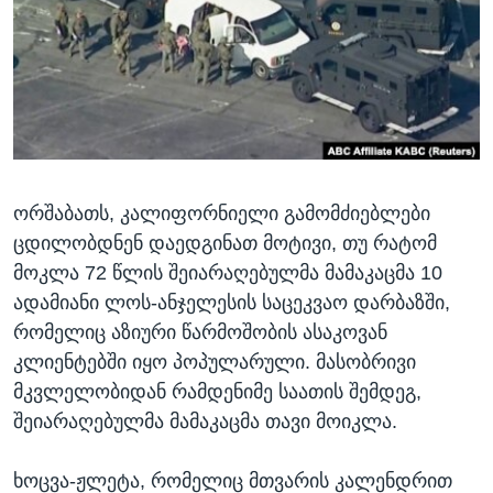
ᲡᲢᲣᲓᲘᲐ ᲕᲐᲨᲘᲜᲒᲢᲝᲜᲘ
ᲔᲙᲝᲜᲝᲛᲘᲙᲐ
Learning English
ᲯᲐᲜᲛᲠᲗᲔᲚᲝᲑᲐ
ᲗᲕᲐᲚᲘ ᲒᲕᲐᲓᲔᲕᲜᲔᲗ
ᲛᲔᲪᲜᲘᲔᲠᲔᲑᲐ
ᲘᲜᲢᲔᲠᲕᲘᲣ
ᲙᲣᲚᲢᲣᲠᲐ
ენები
ორშაბათს, კალიფორნიელი გამომძიებლები
ᲒᲐᲚᲘᲚᲔᲝ
ცდილობდნენ დაედგინათ მოტივი, თუ რატომ
ᲓᲔᲖᲘᲜᲤᲝᲠᲛᲐᲪᲘᲐ
მოკლა 72 წლის შეიარაღებულმა მამაკაცმა 10
ადამიანი ლოს-ანჯელესის საცეკვაო დარბაზში,
რომელიც აზიური წარმოშობის ასაკოვან
კლიენტებში იყო პოპულარული. მასობრივი
მკვლელობიდან რამდენიმე საათის შემდეგ,
შეიარაღებულმა მამაკაცმა თავი მოიკლა.
ხოცვა-ჟლეტა, რომელიც მთვარის კალენდრით