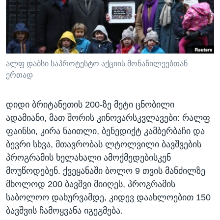
ᲡᲢᲣᲓᲘᲐ ᲕᲐᲨᲘᲜᲒᲢᲝᲜᲘ
ᲔᲙᲝᲜᲝᲛᲘᲙᲐ
Learning English
ᲯᲐᲜᲛᲠᲗᲔᲚᲝᲑᲐ
ᲗᲕᲐᲚᲘ ᲒᲕᲐᲓᲔᲕᲜᲔᲗ
ᲛᲔᲪᲜᲘᲔᲠᲔᲑᲐ
ᲘᲜᲢᲔᲠᲕᲘᲣ
ალფ დაბსი საპროტესტო აქციის მონაწილეებთან
ერთად
ᲙᲣᲚᲢᲣᲠᲐ
ენები
ᲒᲐᲚᲘᲚᲔᲝ
დიდი ბრიტანეთის 200-ზე მეტი ცნობილი
ᲓᲔᲖᲘᲜᲤᲝᲠᲛᲐᲪᲘᲐ
ადამიანი, მათ შორის კინოვარსკვლავები: რალფ
ფაინსი, კირა ნაითლი, ბენედიქტ კამბერბაჩი და
ბევრი სხვა, მთავრობას ლტოლვილი ბავშვების
პროგრამის ხელახალი ამოქმედებისკენ
მოუწოდებენ. ქვეყანაში ბოლო 9 თვის მანძილზე
მხოლოდ 200 ბავშვი მიიღეს, პროგრამის
საბოლოო დახურვამდე, კიდევ დაახლოებით 150
ბავშვის ჩამოყვანა იგეგმება.