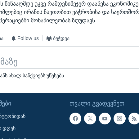
ის წინააღმდე უკვე რამდენიმეჯერ დააწესა ეკონომიკ
რომლებიც ირანის ნავთობით ვაჭრობისა და საერთშო
პერაციებში მონაწილეობას ზღუდავს.
ბა
Follow us
ბეჭდვა
ემაზე
ანს ახალ სანქციებს უწესებს
ᲔᲑᲘ
ᲗᲕᲐᲚᲘ ᲒᲕᲐᲓᲔᲕᲜᲔᲗ
ინგტონიდან
ი დღეს