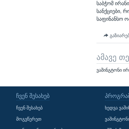
საბჭომ ირან
სანქციები, 
საფინანსო ო
გაზიარე
ამავე თ
ვაშინგტონი ირ
ᲩᲕᲔᲜ ᲨᲔᲡᲐᲮᲔᲑ
ᲞᲠᲝᲒᲠᲐᲛ
Learning English
ჩვენ შესახებ
ხედვა ვაშ
ᲗᲕᲐᲚᲘ ᲒᲕᲐᲓᲔᲕᲜᲔᲗ
მოგვწერეთ
ვაშინგტონ