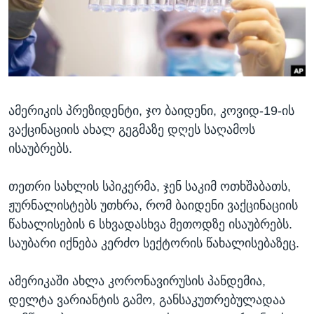
ᲡᲢᲣᲓᲘᲐ ᲕᲐᲨᲘᲜᲒᲢᲝᲜᲘ
ᲔᲙᲝᲜᲝᲛᲘᲙᲐ
Learning English
ᲯᲐᲜᲛᲠᲗᲔᲚᲝᲑᲐ
ᲗᲕᲐᲚᲘ ᲒᲕᲐᲓᲔᲕᲜᲔᲗ
ᲛᲔᲪᲜᲘᲔᲠᲔᲑᲐ
ᲘᲜᲢᲔᲠᲕᲘᲣ
ამერიკის პრეზიდენტი, ჯო ბაიდენი, კოვიდ-19-ის
ᲙᲣᲚᲢᲣᲠᲐ
ენები
ვაქცინაციის ახალ გეგმაზე დღეს საღამოს
ᲒᲐᲚᲘᲚᲔᲝ
ისაუბრებს.
ᲓᲔᲖᲘᲜᲤᲝᲠᲛᲐᲪᲘᲐ
თეთრი სახლის სპიკერმა, ჯენ საკიმ ოთხშაბათს,
ჟურნალისტებს უთხრა, რომ ბაიდენი ვაქცინაციის
წახალისების 6 სხვადასხვა მეთოდზე ისაუბრებს.
საუბარი იქნება კერძო სექტორის წახალისებაზეც.
ამერიკაში ახლა კორონავირუსის პანდემია,
დელტა ვარიანტის გამო, განსაკუთრებულადაა