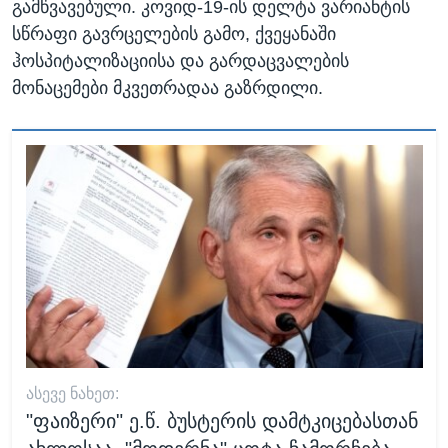
გამწვავებული. კოვიდ-19-ის დელტა ვარიანტის
სწრაფი გავრცელების გამო, ქვეყანაში
ჰოსპიტალიზაციისა და გარდაცვალების
მონაცემები მკვეთრადაა გაზრდილი.
ᲐᲡᲔᲕᲔ ᲜᲐᲮᲔᲗ:
"ფაიზერი" ე.წ. ბუსტერის დამტკიცებასთან