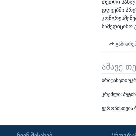
თეთრი სახლ
დღეებში პრე
კონგრესმენე
სამედიცინო 
გაზიარე
ამავე თ
ბრიტანეთი უკ
კრემლი: პუტინ
ევროპისთვის 
ᲩᲕᲔᲜ ᲨᲔᲡᲐᲮᲔᲑ
ᲞᲠᲝᲒᲠᲐᲛ