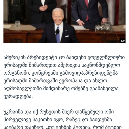
ᲡᲢᲣᲓᲘᲐ ᲕᲐᲨᲘᲜᲒᲢᲝᲜᲘ
ᲔᲙᲝᲜᲝᲛᲘᲙᲐ
Learning English
ᲯᲐᲜᲛᲠᲗᲔᲚᲝᲑᲐ
ᲗᲕᲐᲚᲘ ᲒᲕᲐᲓᲔᲕᲜᲔᲗ
ᲛᲔᲪᲜᲘᲔᲠᲔᲑᲐ
ᲘᲜᲢᲔᲠᲕᲘᲣ
ᲙᲣᲚᲢᲣᲠᲐ
ენები
ამერიკის პრეზიდენტი ჯო ბაიდენი ყოველწლიური
ᲒᲐᲚᲘᲚᲔᲝ
ერისადმი მიმართვით ამერიკის საკნონმდებლო
ᲓᲔᲖᲘᲜᲤᲝᲠᲛᲐᲪᲘᲐ
ორგანოში, კონგრესში გამოვიდა.პრეზიდენტმა
ერისადმი მიმართვაში ევროპასა და ახლო
აღმოსავლეთში მიმდინარე ომებზე გაამახვილა
ყურადღება.
უკრაინა და იქ რუსეთის მიერ დაწყებული ომი
პირველივე საკითხი იყო, რაზეც ჯო ბაიდენმა
საუბარი დაიწყო. „თუ ვინმეს ჰგონია, რომ პუტინი