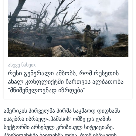
ᲐᲡᲔᲕᲔ ᲜᲐᲮᲔᲗ:
რუსი გენერალი ამბობს, რომ რუსეთის
ახალ კონფლიქტში ჩართვის ალბათობა
"მნიშვნელოვნად იზრდება"
ამერიკის პირველმა პირმა საკმაოდ დიდხანს
ისაუბრა ისრაელ-„ჰამასის“ ომზე და ღაზის
სექტორში არსებულ კრიზისულ სიტუაციაზე.
პრეზიდენტმა ბაიდენმა თქვა, რომ ისრაელს