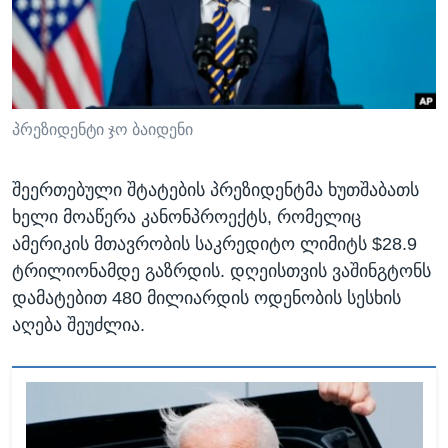
ᲡᲢᲣᲓᲘᲐ ᲕᲐᲨᲘᲜᲒᲢᲝᲜᲘ
ᲔᲙᲝᲜᲝᲛᲘᲙᲐ
Learning English
ᲯᲐᲜᲛᲠᲗᲔᲚᲝᲑᲐ
ᲗᲕᲐᲚᲘ ᲒᲕᲐᲓᲔᲕᲜᲔᲗ
ᲛᲔᲪᲜᲘᲔᲠᲔᲑᲐ
ᲘᲜᲢᲔᲠᲕᲘᲣ
პრეზიდენტი ჯო ბაიდენი
ᲙᲣᲚᲢᲣᲠᲐ
ენები
შეერთებული შტატების პრეზიდენტმა ხუთშაბათს
ᲒᲐᲚᲘᲚᲔᲝ
ხელი მოაწერა კანონპროექტს, რომელიც
ᲓᲔᲖᲘᲜᲤᲝᲠᲛᲐᲪᲘᲐ
ამერიკის მთავრობის საკრედიტო ლიმიტს $28.9
ტრილიონამდე გაზრდის. დღეისთვის ვაშინგტონს
დამატებით 480 მილიარდის ოდენობის სესხის
აღება შეუძლია.