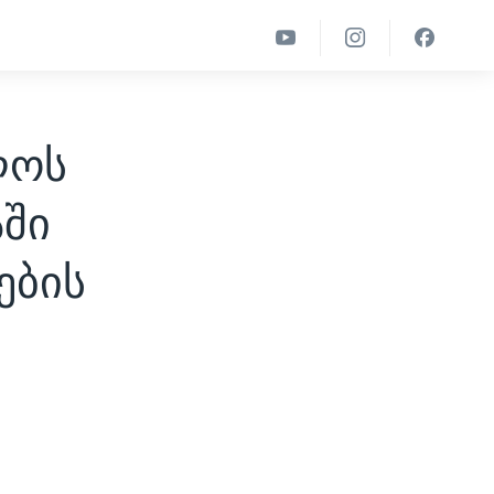
ლოს
აში
ების