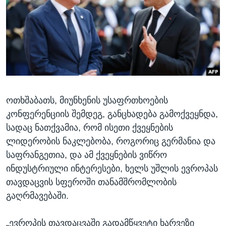
ᲡᲢᲣᲓᲘᲐ ᲕᲐᲨᲘᲜᲒᲢᲝᲜᲘ
ᲔᲙᲝᲜᲝᲛᲘᲙᲐ
Learning English
ᲯᲐᲜᲛᲠᲗᲔᲚᲝᲑᲐ
ᲗᲕᲐᲚᲘ ᲒᲕᲐᲓᲔᲕᲜᲔᲗ
ᲛᲔᲪᲜᲘᲔᲠᲔᲑᲐ
ᲘᲜᲢᲔᲠᲕᲘᲣ
ᲙᲣᲚᲢᲣᲠᲐ
ენები
ოთხშაბათს, მიუნხენის უსაფრთხოების
ᲒᲐᲚᲘᲚᲔᲝ
კონფერენციის შემდეგ, განცხადება გამოქვეყნდა,
ᲓᲔᲖᲘᲜᲤᲝᲠᲛᲐᲪᲘᲐ
სადაც ნათქვამია, რომ ისეთი ქვეყნების
ლიდერობის ნაკლებობა, როგორიც გერმანია და
საფრანგეთია, და ამ ქვეყნების ვიწრო
ინდუსტრიული ინტერესები, ხელს უშლის ევროპას
თავდაცვის სფეროში თანამშრომლობის
გაღრმავებაში.
„ევროპის თავდაცვაში გადამწყვეტი ხარვეზი