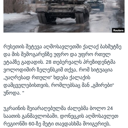
ᲡᲢᲣᲓᲘᲐ ᲕᲐᲨᲘᲜᲒᲢᲝᲜᲘ
ᲔᲙᲝᲜᲝᲛᲘᲙᲐ
Learning English
ᲯᲐᲜᲛᲠᲗᲔᲚᲝᲑᲐ
ᲗᲕᲐᲚᲘ ᲒᲕᲐᲓᲔᲕᲜᲔᲗ
ᲛᲔᲪᲜᲘᲔᲠᲔᲑᲐ
ᲘᲜᲢᲔᲠᲕᲘᲣ
რუსეთის შეტევა აღმოსავლეთში ქალაქ ბახმუტზე
ᲙᲣᲚᲢᲣᲠᲐ
ენები
და მის შემოგარენზე უფრო და უფრო რთულ
ᲒᲐᲚᲘᲚᲔᲝ
ეტაპზე გადადის. 28 თებერვალს პრეზიდენტმა
ᲓᲔᲖᲘᲜᲤᲝᲠᲛᲐᲪᲘᲐ
ვოლოდიმირ ზელენსკიმ თქვა, რომ სიტუაცია
„უაღრესად რთული“ ხდება ქალაქის
დამცველებისთვის, რომლებსაც მან „გმირები“
უწოდა. "
უკრაინის შეიარაღებულმა ძალებმა ბოლო 24
საათის განმავლობაში, დონეცკის აღმოსავლეთ
რეგიონში 60-ზე მეტი თავდასხმა მოიგერიეს,