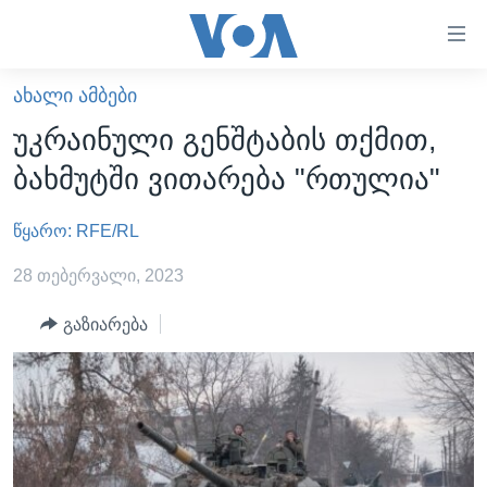
ბმულები
ხელმისაწვდომობისთვის
გადადით
ᲐᲮᲐᲚᲘ ᲐᲛᲑᲔᲑᲘ
ᲛᲗᲐᲕᲐᲠᲘ
მთავარზე
უკრაინული გენშტაბის თქმით,
გადადით
ᲐᲮᲐᲚᲘ ᲐᲛᲑᲔᲑᲘ
ბახმუტში ვითარება "რთულია"
მთავარ
ᲡᲐᲥᲐᲠᲗᲕᲔᲚᲝ
ნავიგაციაზე
წყარო: RFE/RL
ᲐᲨᲨ
გადადით
ძიებაზე
ᲐᲨᲨ-ᲘᲡ ᲐᲠᲩᲔᲕᲜᲔᲑᲘ 2024
28 თებერვალი, 2023
ᲛᲡᲝᲤᲚᲘᲝ
გაზიარება
ᲕᲘᲓᲔᲝᲔᲑᲘ
ᲒᲐᲓᲐᲪᲔᲛᲔᲑᲘ
ᲡᲮᲕᲐ ᲡᲘᲐᲮᲚᲔᲔᲑᲘ
ᲕᲐᲨᲘᲜᲒᲢᲝᲜᲘ ᲓᲦᲔᲡ
ᲠᲣᲡᲔᲗᲘᲡ ᲨᲔᲭᲠᲐ ᲣᲙᲠᲐᲘᲜᲐᲨᲘ
ᲮᲔᲓᲕᲐ ᲕᲐᲨᲘᲜᲒᲢᲝᲜᲘᲓᲐᲜ
ᲞᲝᲚᲘᲢᲘᲙᲐ