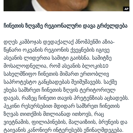
ᲡᲢᲣᲓᲘᲐ ᲕᲐᲨᲘᲜᲒᲢᲝᲜᲘ
ᲔᲙᲝᲜᲝᲛᲘᲙᲐ
Learning English
ᲯᲐᲜᲛᲠᲗᲔᲚᲝᲑᲐ
ჩინეთის ზღვაზე რეგიონალური დავა გრძელდება
ᲗᲕᲐᲚᲘ ᲒᲕᲐᲓᲔᲕᲜᲔᲗ
ᲛᲔᲪᲜᲘᲔᲠᲔᲑᲐ
ᲘᲜᲢᲔᲠᲕᲘᲣ
დღეს კამბოჯას დედაქალაქ პნომპენში აზია-
ᲙᲣᲚᲢᲣᲠᲐ
წყნარი ოკეანის რეგიონის ქვეყნების იგივე
ენები
ასეანის ლიდერთა სამიტი გაიხსნა. სამიტზე
ᲒᲐᲚᲘᲚᲔᲝ
მოსალოდნელია, რომ ასეანის ბლოკის10
ᲓᲔᲖᲘᲜᲤᲝᲠᲛᲐᲪᲘᲐ
სახელმწიფო ჩინეთის მიმართ ერთობლივ
საპროტესტო განცხადებას შეიმუშავებს. საქმე
ეხება სამხრეთ ჩინეთის ზღვის ტერიტორიულ
დავას, რაზეც ჩინეთი თავის პრეტენზიას აცხადებს.
პეკინი რესურსებით მდიდარ სამხრეთ ჩინეთის
ზღვას თითქმის მთლიანად ითხოვს, რაც
ვიეტნამის, ფილიპინების, მალაიზიის, ბრუნეის და
ტაივანის კანონიერ ინტერესებს ეწინაღმდეგება.