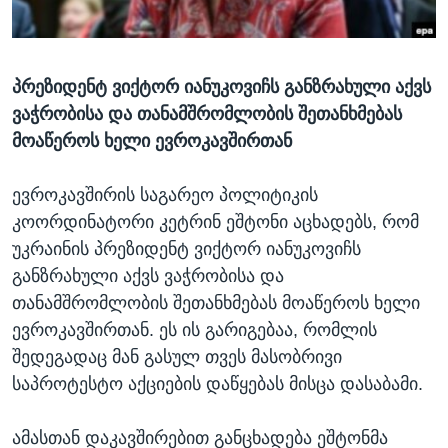
ᲡᲢᲣᲓᲘᲐ ᲕᲐᲨᲘᲜᲒᲢᲝᲜᲘ
ᲔᲙᲝᲜᲝᲛᲘᲙᲐ
Learning English
ᲯᲐᲜᲛᲠᲗᲔᲚᲝᲑᲐ
პრეზიდენტ ვიქტორ იანუკოვიჩს განზრახული აქვს
ᲗᲕᲐᲚᲘ ᲒᲕᲐᲓᲔᲕᲜᲔᲗ
ᲛᲔᲪᲜᲘᲔᲠᲔᲑᲐ
ვაჭრობისა და თანამშრომლობის შეთანხმებას
ᲘᲜᲢᲔᲠᲕᲘᲣ
მოაწეროს ხელი ევროკავშირთან
ᲙᲣᲚᲢᲣᲠᲐ
ენები
ევროკავშირის საგარეო პოლიტიკის
ᲒᲐᲚᲘᲚᲔᲝ
კოორდინატორი კეტრინ ეშტონი აცხადებს, რომ
ᲓᲔᲖᲘᲜᲤᲝᲠᲛᲐᲪᲘᲐ
უკრაინის პრეზიდენტ ვიქტორ იანუკოვიჩს
განზრახული აქვს ვაჭრობისა და
თანამშრომლობის შეთანხმებას მოაწეროს ხელი
ევროკავშირთან. ეს ის გარიგებაა, რომლის
შედეგადაც მან გასულ თვეს მასობრივი
საპროტესტო აქციების დაწყებას მისცა დასაბამი.
ამასთან დაკავშირებით განცხადება ეშტონმა