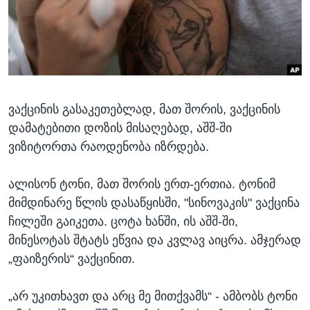
ᲡᲢᲣᲓᲘᲐ ᲕᲐᲨᲘᲜᲒᲢᲝᲜᲘ
ᲔᲙᲝᲜᲝᲛᲘᲙᲐ
Learning English
ᲯᲐᲜᲛᲠᲗᲔᲚᲝᲑᲐ
ᲗᲕᲐᲚᲘ ᲒᲕᲐᲓᲔᲕᲜᲔᲗ
ᲛᲔᲪᲜᲘᲔᲠᲔᲑᲐ
ᲘᲜᲢᲔᲠᲕᲘᲣ
ვაქცინის გასაკეთებლად, მათ შორის, ვაქცინის
ᲙᲣᲚᲢᲣᲠᲐ
ენები
დამატებითი დოზის მისაღებად, აშშ-ში
ᲒᲐᲚᲘᲚᲔᲝ
ვიზიტორთა რაოდენობა იზრდება.
ᲓᲔᲖᲘᲜᲤᲝᲠᲛᲐᲪᲘᲐ
ალისონ ტონი, მათ შორის ერთ-ერთია. ტონიმ
მიმდინარე წლის დასაწყისში, "სინოვაკის" ვაქცინა
ჩილეში გაიკეთა. ცოტა ხანში, ის აშშ-ში,
მინესოტას შტატს ეწვია და კვლავ აიცრა. ამჯერად
„ფაიზერის“ ვაქცინით.
„არ უკითხავთ და არც მე მითქვამს“ - ამბობს ტონი