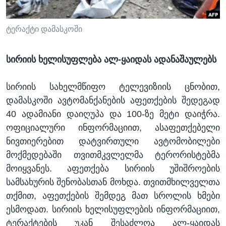
ᲡᲢᲣᲓᲘᲐ ᲕᲐᲨᲘᲜᲒᲢᲝᲜᲘ
ᲔᲙᲝᲜᲝᲛᲘᲙᲐ
Learning English
ᲯᲐᲜᲛᲠᲗᲔᲚᲝᲑᲐ
ტერაქტი დამასკოში
ᲗᲕᲐᲚᲘ ᲒᲕᲐᲓᲔᲕᲜᲔᲗ
ᲛᲔᲪᲜᲘᲔᲠᲔᲑᲐ
სირიის ხელისუფლება ალ-ყაიდას ადანაშაულებს
ᲘᲜᲢᲔᲠᲕᲘᲣ
ᲙᲣᲚᲢᲣᲠᲐ
სირიის სახელმწიფო ტელევიზიის ცნობით,
ენები
დამასკოში ავტომანქანების აფეთქების შედეგად
ᲒᲐᲚᲘᲚᲔᲝ
40 ადამიანი დაიღუპა და 100-ზე მეტი დაიჭრა.
ᲓᲔᲖᲘᲜᲤᲝᲠᲛᲐᲪᲘᲐ
ოფიციალური ინფორმაციით, ასაფეთქებელი
ნივთიერებით დატვირთული ავტომობილები
მოქმედებაში თვითმკვლელმა ტერორისტებმა
მოიყვანეს. აფეთქება სირიის უშიშროების
სამსახურის შენობასთან მოხდა. თვითმხილველთა
თქმით, აფეთქების შემდეგ მათ სროლის ხმები
ესმოდათ. სირიის ხელისუფლების ინფორმაციით,
ტერაქტების უკან შესაძლოა ალ-ყაიდას