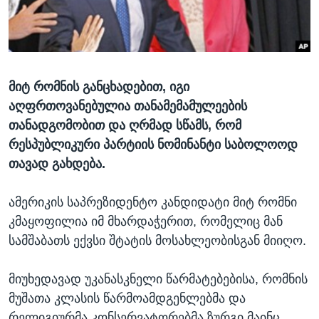
ᲡᲢᲣᲓᲘᲐ ᲕᲐᲨᲘᲜᲒᲢᲝᲜᲘ
ᲔᲙᲝᲜᲝᲛᲘᲙᲐ
Learning English
ᲯᲐᲜᲛᲠᲗᲔᲚᲝᲑᲐ
ᲗᲕᲐᲚᲘ ᲒᲕᲐᲓᲔᲕᲜᲔᲗ
ᲛᲔᲪᲜᲘᲔᲠᲔᲑᲐ
მიტ რომნის განცხადებით, იგი
ᲘᲜᲢᲔᲠᲕᲘᲣ
აღფრთოვანებულია თანამემამულეების
ᲙᲣᲚᲢᲣᲠᲐ
თანადგომობით და ღრმად სწამს, რომ
ენები
ᲒᲐᲚᲘᲚᲔᲝ
რესპუბლიკური პარტიის ნომინანტი საბოლოოდ
თავად გახდება.
ᲓᲔᲖᲘᲜᲤᲝᲠᲛᲐᲪᲘᲐ
ამერიკის საპრეზიდენტო კანდიდატი მიტ რომნი
კმაყოფილია იმ მხარდაჭერით, რომელიც მან
სამშაბათს ექვსი შტატის მოსახლეობისგან მიიღო.
მიუხედავად უკანასკნელი წარმატებებისა, რომნის
მუშათა კლასის წარმოამდგენლებმა და
რელიგიურმა კონსერვატორებმა ზურგი მაინც