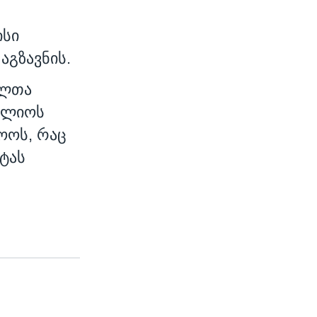
ისი
აგზავნის.
ილთა
ოფლიოს
ოოს, რაც
ტას