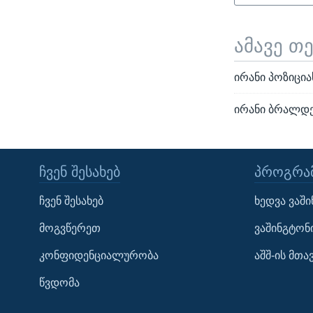
ამავე თ
ირანი პოზიცია
ირანი ბრალდე
ᲩᲕᲔᲜ ᲨᲔᲡᲐᲮᲔᲑ
ᲞᲠᲝᲒᲠᲐᲛ
Learning English
ჩვენ შესახებ
ხედვა ვაშ
ᲗᲕᲐᲚᲘ ᲒᲕᲐᲓᲔᲕᲜᲔᲗ
მოგვწერეთ
ვაშინგტონ
კონფიდენციალურობა
აშშ-ის მთ
წვდომა
ენები