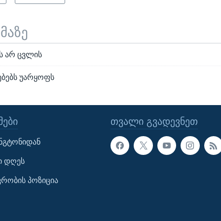
ემაზე
ს არ ცვლის
ბებს უარყოფს
ᲔᲑᲘ
ᲗᲕᲐᲚᲘ ᲒᲕᲐᲓᲔᲕᲜᲔᲗ
ინგტონიდან
ი დღეს
ავრობის პოზიცია