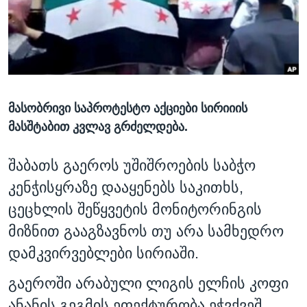
ᲡᲢᲣᲓᲘᲐ ᲕᲐᲨᲘᲜᲒᲢᲝᲜᲘ
ᲔᲙᲝᲜᲝᲛᲘᲙᲐ
Learning English
ᲯᲐᲜᲛᲠᲗᲔᲚᲝᲑᲐ
ᲗᲕᲐᲚᲘ ᲒᲕᲐᲓᲔᲕᲜᲔᲗ
ᲛᲔᲪᲜᲘᲔᲠᲔᲑᲐ
ᲘᲜᲢᲔᲠᲕᲘᲣ
მასობრივი საპროტესტო აქციები სირიიის
ᲙᲣᲚᲢᲣᲠᲐ
ენები
მასშტაბით კვლავ გრძელდება.
ᲒᲐᲚᲘᲚᲔᲝ
ᲓᲔᲖᲘᲜᲤᲝᲠᲛᲐᲪᲘᲐ
შაბათს გაეროს უშიშროების საბჭო
კენჭისყრაზე დააყენებს საკითხს,
ცეცხლის შეწყვეტის მონიტორინგის
მიზნით გააგზავნოს თუ არა სამხედრო
დამკვირვებლები სირიაში.
გაეროში არაბული ლიგის ელჩის კოფი
ანანის გეგმის ეფექტურობა ეჭვქვეშ