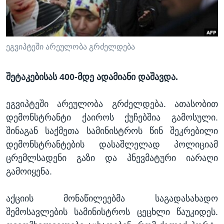
ᲡᲢᲣᲓᲘᲐ ᲕᲐᲨᲘᲜᲒᲢᲝᲜᲘ
ᲔᲙᲝᲜᲝᲛᲘᲙᲐ
Learning English
ᲯᲐᲜᲛᲠᲗᲔᲚᲝᲑᲐ
ᲗᲕᲐᲚᲘ ᲒᲕᲐᲓᲔᲕᲜᲔᲗ
ᲛᲔᲪᲜᲘᲔᲠᲔᲑᲐ
ეგვიპტეში არეულობა გრძელდება
ᲘᲜᲢᲔᲠᲕᲘᲣ
შეტაკებისას 400-მდე ადამიანი დაშავდა.
ᲙᲣᲚᲢᲣᲠᲐ
ენები
ᲒᲐᲚᲘᲚᲔᲝ
ეგვიპტეში არეულობა გრძელდება. ათასობით
დემონსტრანტი ქაიროს ქუჩებშია გამოსული.
ᲓᲔᲖᲘᲜᲤᲝᲠᲛᲐᲪᲘᲐ
შინაგან საქმეთა სამინისტროს წინ შეკრებილი
დემონსტრანტების დასაშლელად პოლიციამ
ცრემლსადენი გაზი და პნევმატური იარაღი
გამოიყენა.
აქციის მონაწილეებმა საგადასახადო
შემოსავლების სამინისტროს ცეცხლი წაუკიდეს.