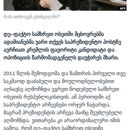
ᲡᲢᲣᲓᲘᲐ ᲕᲐᲨᲘᲜᲒᲢᲝᲜᲘ
ᲔᲙᲝᲜᲝᲛᲘᲙᲐ
Learning English
ᲯᲐᲜᲛᲠᲗᲔᲚᲝᲑᲐ
რას ითხოვენ ცხინვალში?
ᲗᲕᲐᲚᲘ ᲒᲕᲐᲓᲔᲕᲜᲔᲗ
ᲛᲔᲪᲜᲘᲔᲠᲔᲑᲐ
დე–ფაქტო სამხრეთ ოსეთში მცხოვრებმა
ᲘᲜᲢᲔᲠᲕᲘᲣ
ადამიანებმა უარი თქვეს საპრეზიდენტო პოსტზე
ᲙᲣᲚᲢᲣᲠᲐ
აერჩიათ კრემლის ფავორიტი კანდიდატი და
ენები
ოპოზიციის წარმომადგენელს დაუჭირეს მხარი.
ᲒᲐᲚᲘᲚᲔᲝ
ᲓᲔᲖᲘᲜᲤᲝᲠᲛᲐᲪᲘᲐ
2011 წლის შემოდგომა და ზამთრის პირველი თვე
საკმაოდ დაძაბული და მოულოდნელობებით
აღსავსე აღმოჩნდა ეგრეთ წოდებული სამხრეთ
ოსეთის რესპუბლიკისთვის. ამ პერიოდში აქ
საპრეზიდენტო არჩევნები ორჯერ ჩატარდა,
მაგრამ პრეზიდენტის არჩევა მაინც შეუძლებელი
აღმოჩნდა. ვითარება კი არაორდინალური იმის
გამოა, რომ დე–ფაქტო სამხრეთ ოსეთში