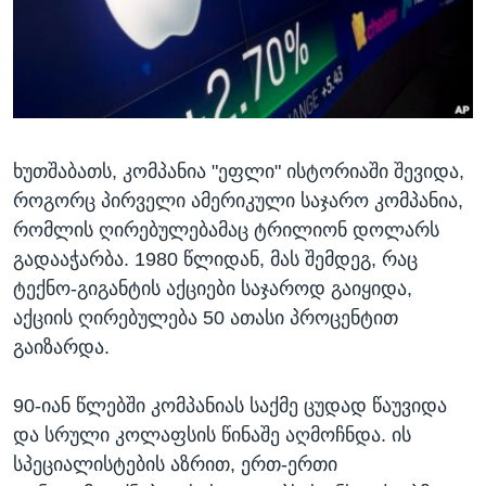
ᲡᲢᲣᲓᲘᲐ ᲕᲐᲨᲘᲜᲒᲢᲝᲜᲘ
ᲔᲙᲝᲜᲝᲛᲘᲙᲐ
Learning English
ᲯᲐᲜᲛᲠᲗᲔᲚᲝᲑᲐ
ᲗᲕᲐᲚᲘ ᲒᲕᲐᲓᲔᲕᲜᲔᲗ
ᲛᲔᲪᲜᲘᲔᲠᲔᲑᲐ
ᲘᲜᲢᲔᲠᲕᲘᲣ
ხუთშაბათს, კომპანია "ეფლი" ისტორიაში შევიდა,
ᲙᲣᲚᲢᲣᲠᲐ
ენები
როგორც პირველი ამერიკული საჯარო კომპანია,
ᲒᲐᲚᲘᲚᲔᲝ
რომლის ღირებულებამაც ტრილიონ დოლარს
ᲓᲔᲖᲘᲜᲤᲝᲠᲛᲐᲪᲘᲐ
გადააჭარბა. 1980 წლიდან, მას შემდეგ, რაც
ტექნო-გიგანტის აქციები საჯაროდ გაიყიდა,
აქციის ღირებულება 50 ათასი პროცენტით
გაიზარდა.
90-იან წლებში კომპანიას საქმე ცუდად წაუვიდა
და სრული კოლაფსის წინაშე აღმოჩნდა. ის
სპეციალისტების აზრით, ერთ-ერთი