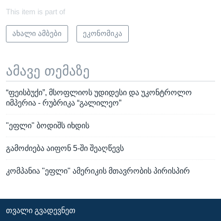
This item is part of
ახალი ამბები
ეკონომიკა
ამავე თემაზე
“ფეისბუქი”, მსოფლიოს უდიდესი და უკონტროლო
იმპერია - რუბრიკა “გალილეო”
"ეფლი" ბოდიშს იხდის
გამოძიება აიფონ 5-ში შეაღწევს
კომპანია "ეფლი" ამერიკის მთავრობის პირისპირ
ᲗᲕᲐᲚᲘ ᲒᲕᲐᲓᲔᲕᲜᲔᲗ