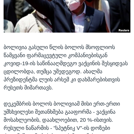
ᲡᲢᲣᲓᲘᲐ ᲕᲐᲨᲘᲜᲒᲢᲝᲜᲘ
ᲔᲙᲝᲜᲝᲛᲘᲙᲐ
Learning English
ᲯᲐᲜᲛᲠᲗᲔᲚᲝᲑᲐ
ᲗᲕᲐᲚᲘ ᲒᲕᲐᲓᲔᲕᲜᲔᲗ
ᲛᲔᲪᲜᲘᲔᲠᲔᲑᲐ
ᲘᲜᲢᲔᲠᲕᲘᲣ
ბოლივია გასული წლის ბოლოს მსოფლიოს
ᲙᲣᲚᲢᲣᲠᲐ
ენები
წამყვანი ფარმაცევტული კომპანიებისგან
ᲒᲐᲚᲘᲚᲔᲝ
კოვიდ-19-ის საწინააღმდეგო ვაქცინის შესყიდვას
ᲓᲔᲖᲘᲜᲤᲝᲠᲛᲐᲪᲘᲐ
ცდილობდა, თუმცა უშედეგოდ. ახალმა
პრეზიდენტმა ლუის არსემ კი დახმარებისთვის
რუსეთს მიმართავს.
დეკემბრის ბოლოს ბოლივიამ მისი ერთ-ერთი
უმსხვილესი შეთანხმება გააფორმა - ვაქცინა
მოსახლეობის, დაახლოებით, 20 %-ისთვის.
რუსული ნაწარმის - "სპუტნიკ V"-ის დოზები