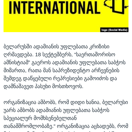
ᲡᲢᲣᲓᲘᲐ ᲕᲐᲨᲘᲜᲒᲢᲝᲜᲘ
ᲔᲙᲝᲜᲝᲛᲘᲙᲐ
Learning English
ᲯᲐᲜᲛᲠᲗᲔᲚᲝᲑᲐ
ᲗᲕᲐᲚᲘ ᲒᲕᲐᲓᲔᲕᲜᲔᲗ
ᲛᲔᲪᲜᲘᲔᲠᲔᲑᲐ
ᲘᲜᲢᲔᲠᲕᲘᲣ
ბელარუსში ადამიანის უფლებათა კრიზისი
ᲙᲣᲚᲢᲣᲠᲐ
ენები
ღრმავდება. 18 სექტემბერს, “საერთაშორისო
ᲒᲐᲚᲘᲚᲔᲝ
ამნისტიამ” გაეროს ადამიანის უფლებათა საბჭოს
ᲓᲔᲖᲘᲜᲤᲝᲠᲛᲐᲪᲘᲐ
მიმართა, რათა მან საპრეზიდენტო არჩევნების
შემდეგ დაწყებული რეპრესიები გამოიძოს და
დამნაშავეთ პასუხი მოსთხოვოს.
ორგანიზაცია ამბობს, რომ დიდი ხანია, ბელარუსი
უარს ამბობს ადამიანის უფლებათა საბჭოს
სპეციალურ მომხსენებელთან
თანამშრომლობაზე.“ ორგანიზაცია აცხადებს, რომ