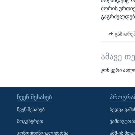
პრეზიდენტ ო
შორის ურთიე
გაგრძელდებ
გაზიარე
ამავე თ
ჯონ კერი ახლ
ᲩᲕᲔᲜ ᲨᲔᲡᲐᲮᲔᲑ
ᲞᲠᲝᲒᲠᲐᲛ
Learning English
ჩვენ შესახებ
ხედვა ვაშ
ᲗᲕᲐᲚᲘ ᲒᲕᲐᲓᲔᲕᲜᲔᲗ
მოგვწერეთ
ვაშინგტონ
კონფიდენციალურობა
აშშ-ის მთ