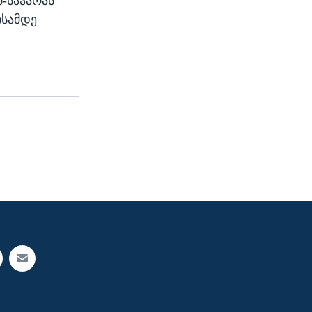
ბ-საჰარას
ისამდე