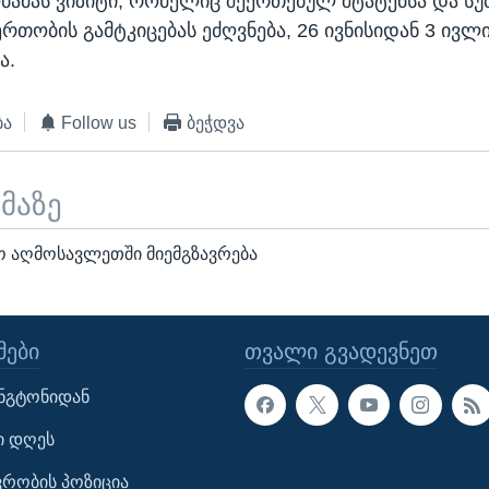
ბამას ვიზიტი, რომელიც შეერთებულ შტატებსა და სუ
რთობის გამტკიცებას ეძღვნება, 26 ივნისიდან 3 ივლ
ა.
ბა
Follow us
ბეჭდვა
ემაზე
ო აღმოსავლეთში მიემგზავრება
ᲔᲑᲘ
ᲗᲕᲐᲚᲘ ᲒᲕᲐᲓᲔᲕᲜᲔᲗ
ინგტონიდან
ი დღეს
ავრობის პოზიცია