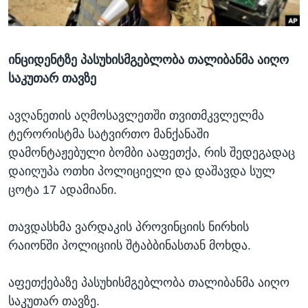
ᲡᲢᲣᲓᲘᲐ ᲕᲐᲨᲘᲜᲒᲢᲝᲜᲘ
ᲔᲙᲝᲜᲝᲛᲘᲙᲐ
Learning English
ᲯᲐᲜᲛᲠᲗᲔᲚᲝᲑᲐ
ინციდენტზე პასუხისმგებლობა თალიბანმა აიღო
ᲗᲕᲐᲚᲘ ᲒᲕᲐᲓᲔᲕᲜᲔᲗ
ᲛᲔᲪᲜᲘᲔᲠᲔᲑᲐ
საკუთარ თავზე
ᲘᲜᲢᲔᲠᲕᲘᲣ
ᲙᲣᲚᲢᲣᲠᲐ
ავღანეთის აღმოსავლეთში თვითმკვლელმა
ენები
ტერორისტმა სატვირთო მანქანაში
ᲒᲐᲚᲘᲚᲔᲝ
დამონტაჟებული ბომბი ააფეთქა, რის შედეგადაც
ᲓᲔᲖᲘᲜᲤᲝᲠᲛᲐᲪᲘᲐ
დაიღუპა ოთხი პოლიციელი და დაშავდა სულ
ცოტა 17 ადამიანი.
თავდასხმა ვარდაკის პროვინციის ნირხის
რაიონში პოლიციის შტაბბინასთან მოხდა.
აფეთქებაზე პასუხისმგებლობა თალიბანმა აიღო
საკუთარ თავზე.