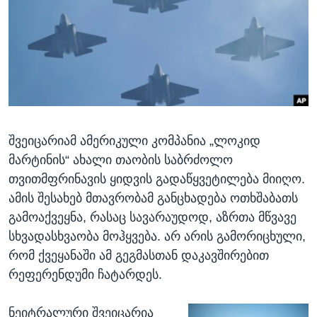
ᲡᲢᲣᲓᲘᲐ ᲕᲐᲨᲘᲜᲒᲢᲝᲜᲘ
ᲔᲙᲝᲜᲝᲛᲘᲙᲐ
Learning English
ᲯᲐᲜᲛᲠᲗᲔᲚᲝᲑᲐ
ᲗᲕᲐᲚᲘ ᲒᲕᲐᲓᲔᲕᲜᲔᲗ
ᲛᲔᲪᲜᲘᲔᲠᲔᲑᲐ
ᲘᲜᲢᲔᲠᲕᲘᲣ
ᲙᲣᲚᲢᲣᲠᲐ
ენები
შვეიცარიამ ამერიკული კომპანია „ლოკიდ
ᲒᲐᲚᲘᲚᲔᲝ
მარტინის“ ახალი თაობის საბრძოლო
ᲓᲔᲖᲘᲜᲤᲝᲠᲛᲐᲪᲘᲐ
თვითმფრინავის ყიდვის გადაწყვეტილება მიიღო.
ამის შესახებ მთავრობამ განცხადება ოთხშაბათს
გამოაქვეყნა, რასაც სავარაუდოდ, აზრთა მწვავე
სხვადასხვაობა მოჰყვება. არ არის გამორიცხული,
რომ ქვეყანაში ამ გეგმასთან დაკავშირებით
რეფერენდუმი ჩატარდეს.
ნეიტრალური შვეიცარია