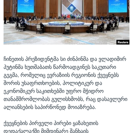
ᲡᲢᲣᲓᲘᲐ ᲕᲐᲨᲘᲜᲒᲢᲝᲜᲘ
ᲔᲙᲝᲜᲝᲛᲘᲙᲐ
Learning English
ᲯᲐᲜᲛᲠᲗᲔᲚᲝᲑᲐ
ᲗᲕᲐᲚᲘ ᲒᲕᲐᲓᲔᲕᲜᲔᲗ
ᲛᲔᲪᲜᲘᲔᲠᲔᲑᲐ
ᲘᲜᲢᲔᲠᲕᲘᲣ
ᲙᲣᲚᲢᲣᲠᲐ
ენები
ჩინეთის პრეზიდენტმა სი ძინპინმა და ვლადიმირ
ᲒᲐᲚᲘᲚᲔᲝ
პუტინმა ხუთშაბათს წარმოადგინეს საკუთარი
ᲓᲔᲖᲘᲜᲤᲝᲠᲛᲐᲪᲘᲐ
გეგმა, რომელიც ევრაზიის რეგიონის ქვეყნებს
შორის უსაფრთხოების, პოლიტიკურ და
ეკონომიკურ საკითხებში უფრო მჭიდრო
თანამშრომლობას გულისხმობს, რაც დასავლური
ალიანსების საპირწონედ მოიაზრება.
ქვეყნების პირველი პირები ყაზახეთის
დედაქალაქში მიმდინარე შანხაის