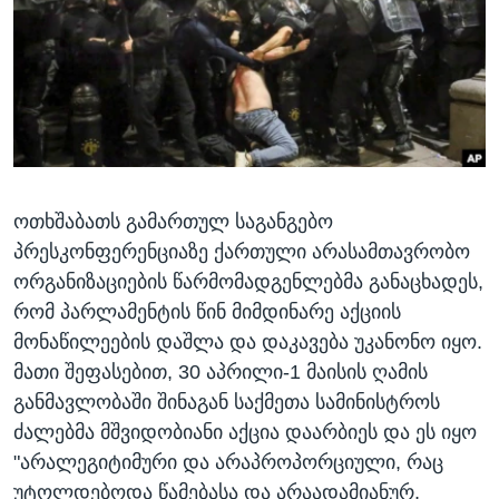
ᲡᲢᲣᲓᲘᲐ ᲕᲐᲨᲘᲜᲒᲢᲝᲜᲘ
ᲔᲙᲝᲜᲝᲛᲘᲙᲐ
Learning English
ᲯᲐᲜᲛᲠᲗᲔᲚᲝᲑᲐ
ᲗᲕᲐᲚᲘ ᲒᲕᲐᲓᲔᲕᲜᲔᲗ
ᲛᲔᲪᲜᲘᲔᲠᲔᲑᲐ
ᲘᲜᲢᲔᲠᲕᲘᲣ
ᲙᲣᲚᲢᲣᲠᲐ
ენები
ოთხშაბათს გამართულ საგანგებო
ᲒᲐᲚᲘᲚᲔᲝ
პრესკონფერენციაზე ქართული არასამთავრობო
ᲓᲔᲖᲘᲜᲤᲝᲠᲛᲐᲪᲘᲐ
ორგანიზაციების წარმომადგენლებმა განაცხადეს,
რომ პარლამენტის წინ მიმდინარე აქციის
მონაწილეების დაშლა და დაკავება უკანონო იყო.
მათი შეფასებით, 30 აპრილი-1 მაისის ღამის
განმავლობაში შინაგან საქმეთა სამინისტროს
ძალებმა მშვიდობიანი აქცია დაარბიეს და ეს იყო
"არალეგიტიმური და არაპროპორციული, რაც
უტოლდებოდა წამებასა და არაადამიანურ,