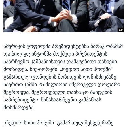
ᲡᲢᲣᲓᲘᲐ ᲕᲐᲨᲘᲜᲒᲢᲝᲜᲘ
ᲔᲙᲝᲜᲝᲛᲘᲙᲐ
Learning English
ᲯᲐᲜᲛᲠᲗᲔᲚᲝᲑᲐ
ᲗᲕᲐᲚᲘ ᲒᲕᲐᲓᲔᲕᲜᲔᲗ
ᲛᲔᲪᲜᲘᲔᲠᲔᲑᲐ
ᲘᲜᲢᲔᲠᲕᲘᲣ
ამერიკის ყოფილმა პრეზიდენტებმა ბარაკ ობამამ
ᲙᲣᲚᲢᲣᲠᲐ
ენები
და ბილ კლინტონმა მოქმედი პრეზიდენტის
ᲒᲐᲚᲘᲚᲔᲝ
საარჩევნო კამპანიისთვის დამატებითი თანხები
ᲓᲔᲖᲘᲜᲤᲝᲠᲛᲐᲪᲘᲐ
მოიზიდეს. ნიუ-იორკში, „რედიო სითი ჰოლში"
გამართულ ფონდების მოზიდვის ღონისძიებაზე,
საერთო ჯამში 25 მილიონი ამერიკული დოლარი
შეგროვდა. შეგროვებული თანხა ჯო ბაიდენის
საპრეზიდენტო წინასაარჩევნო კამპანიას
მოხმარდება.
„რედიო სითი ჰოლში“ გამართულ შეხვედრაზე