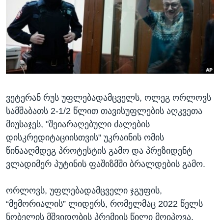
ᲡᲢᲣᲓᲘᲐ ᲕᲐᲨᲘᲜᲒᲢᲝᲜᲘ
ᲔᲙᲝᲜᲝᲛᲘᲙᲐ
Learning English
ᲯᲐᲜᲛᲠᲗᲔᲚᲝᲑᲐ
ᲗᲕᲐᲚᲘ ᲒᲕᲐᲓᲔᲕᲜᲔᲗ
ᲛᲔᲪᲜᲘᲔᲠᲔᲑᲐ
ᲘᲜᲢᲔᲠᲕᲘᲣ
ᲙᲣᲚᲢᲣᲠᲐ
ენები
ვეტერან რუს უფლებადამცველს, ოლეგ ორლოვს
ᲒᲐᲚᲘᲚᲔᲝ
სამშაბათს 2-1/2 წლით თავისუფლების აღკვეთა
ᲓᲔᲖᲘᲜᲤᲝᲠᲛᲐᲪᲘᲐ
მიუსაჯეს, "შეიარაღებული ძალების
დისკრედიტაციისთვის" უკრაინის ომის
წინააღმდეგ პროტესტის გამო და პრეზიდენტ
ვლადიმერ პუტინის ფაშიზმში ბრალდების გამო.
ორლოვს, უფლებადამცველი ჯგუფის,
“მემორიალის” ლიდერს, რომელმაც 2022 წელს
ნობელის მშვიდობის პრემიის წილი მოიპოვა,