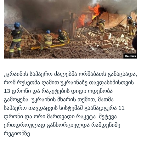
ᲡᲢᲣᲓᲘᲐ ᲕᲐᲨᲘᲜᲒᲢᲝᲜᲘ
ᲔᲙᲝᲜᲝᲛᲘᲙᲐ
Learning English
ᲯᲐᲜᲛᲠᲗᲔᲚᲝᲑᲐ
ᲗᲕᲐᲚᲘ ᲒᲕᲐᲓᲔᲕᲜᲔᲗ
ᲛᲔᲪᲜᲘᲔᲠᲔᲑᲐ
ᲘᲜᲢᲔᲠᲕᲘᲣ
ᲙᲣᲚᲢᲣᲠᲐ
ენები
ᲒᲐᲚᲘᲚᲔᲝ
უკრაინის საჰაერო ძალებმა ორშაბათს განაცხადა,
ᲓᲔᲖᲘᲜᲤᲝᲠᲛᲐᲪᲘᲐ
რომ რუსეთმა ღამით უკრაინაზე თავდასხმისთვის
13 დრონი და რაკეტების დიდი ოდენობა
გამოყენა. უკრაინის მხარის თქმით, მათმა
საჰაერო თავდაცვის სისტემამ გაანადგურა 11
დრონი და ორი მართვადი რაკეტა. შეტევა
ერთდროულად განხორციელდა რამდენიმე
რეგიონზე.