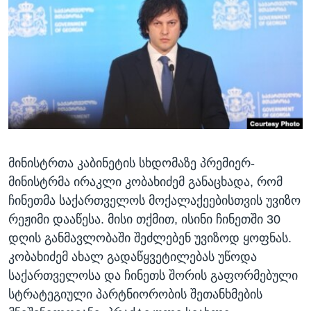
ᲡᲢᲣᲓᲘᲐ ᲕᲐᲨᲘᲜᲒᲢᲝᲜᲘ
ᲔᲙᲝᲜᲝᲛᲘᲙᲐ
Learning English
ᲯᲐᲜᲛᲠᲗᲔᲚᲝᲑᲐ
ᲗᲕᲐᲚᲘ ᲒᲕᲐᲓᲔᲕᲜᲔᲗ
ᲛᲔᲪᲜᲘᲔᲠᲔᲑᲐ
ᲘᲜᲢᲔᲠᲕᲘᲣ
ᲙᲣᲚᲢᲣᲠᲐ
ენები
ᲒᲐᲚᲘᲚᲔᲝ
მინისტრთა კაბინეტის სხდომაზე პრემიერ-
ᲓᲔᲖᲘᲜᲤᲝᲠᲛᲐᲪᲘᲐ
მინისტრმა ირაკლი კობახიძემ განაცხადა, რომ
ჩინეთმა საქართველოს მოქალაქეებისთვის უვიზო
რეჟიმი დააწესა. მისი თქმით, ისინი ჩინეთში 30
დღის განმავლობაში შეძლებენ უვიზოდ ყოფნას.
კობახიძემ ახალ გადაწყვეტილებას უწოდა
საქართველოსა და ჩინეთს შორის გაფორმებული
სტრატეგიული პარტნიორობის შეთანხმების